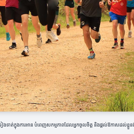
ត់ក្នុងការអាន បំពេញសកម្មភាពដែលអ្នកចូលចិត្ត និងផ្តល់ឱកាសដល់ខ្លួនឯងក្ន