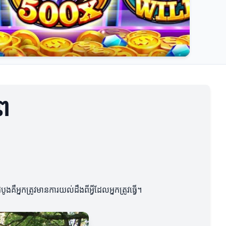
ព
ឺអ្នកត្រូវមានការយល់ដឹងពីអ្វីដែលអ្នកត្រូវធ្វើ។