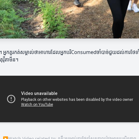
ន់។ អ្នកគួរកត់សម្គាល់ថាអាហារដែលអ្នកបរិConsumedចាំបាច់ជួយដល់ការថែទា
ុវ៉ីតាមីន។
▶
Watch Video related to: គន្លឹះសម្រាប់ការថែទាំសុខភាពយ៉ាងមានប្រសិទ្ធភាព