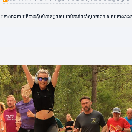
សកម្មភាពរាងកាយគឺជាគន្លឹះសំខាន់មួយសម្រាប់ការថែទាំសុខភាព។ សកម្មភាពរាងកា