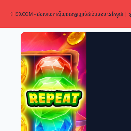
KH99.COM - វេបសាយកាស៊ីណូអនឡាញលំដាប់លេខ១ នៅកម្ពុជា | ស្លុត