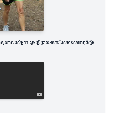
ំសុខភាពរបស់អ្នក។ សូមប្រើប្រាស់អាហារដែលមានសារធាតុចិញ្ចឹម