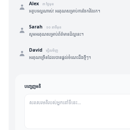
Alex
៣ ថ្ងៃមុន
អត្ថបទល្អណាស់! អរគុណសម្រាប់ការចែករំលែក។
Sarah
១០ នាទីមុន
សូមអរគុណសម្រាប់ព័ត៌មានដ៏ល្អនេះ។
David
ម្សិលមិញ
អរគុណច្រើនដែលបានផ្តល់ចំណេះដឹងថ្មីៗ។
បញ្ចេញមតិ