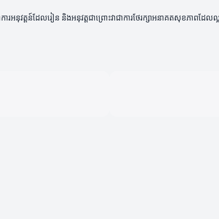
ែវាគឺជាការអនុវត្តន៍ដែលរៀន និងអនុវត្តជាព្រោះវាជាការថែរក្សាអនាគតសុខភាពដែ