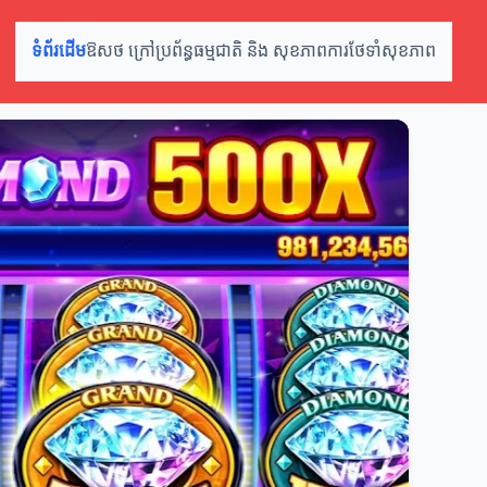
ទំព័រដើម
ឱសថ ក្រៅប្រព័ន្ធ
ធម្មជាតិ និង សុខភាព
ការថែទាំសុខភាព