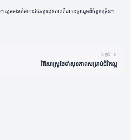
លល្អ។ សូមចងចាំថាការថែរក្សាសុខភាពគឺជាការចូលរួមពីចំនួនច្រើន។
បន្ទាប់
វិធីសាស្ត្រថែទាំសុខភាពសម្រាប់ជីវិតល្អ