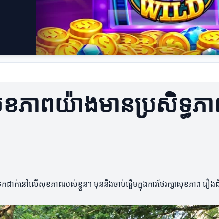
ំសុខភាពយ៉ាងមានប្រសិទ្ធភា
ដាក់នៅលើសុខភាពរបស់ខ្លួន។ មុននឹងចាប់ផ្តើមក្នុងការថែរក្សាសុខភាព រឿងដំបូងគ