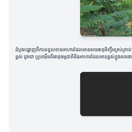
ដំបូងបង្ហាញគឺការទទួលទានអាហារដែលមានសារធាតុចិញ្ចឹមគ្រប់គ្រា
ខ្ពស់ ដូចជា ប្រូតេអ៊ីនពីធាតុធម្មជាតិនិងអាហារដែលមានខ្ពស់ក្នុងសារធាត