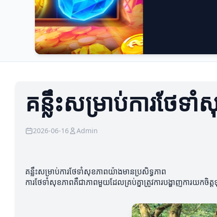
គន្លឹះសម្រាប់ការថែទា
2026-06-16
Admin
គន្លឹះសម្រាប់ការថែទាំសុខភាពយ៉ាងមានប្រសិទ្ធភាព
ការថែទាំសុខភាពគឺជាភាពមួយដែលគ្រប់គ្នាត្រូវការបង្ហាញការយកចិត្តទុក