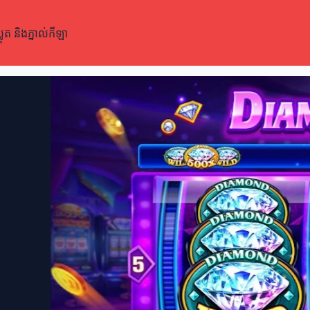
 និងភ្នាល់កីឡា