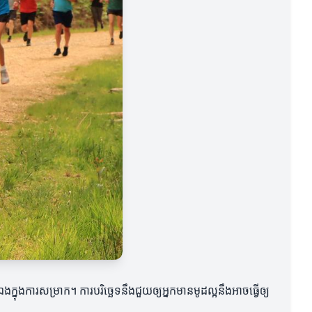
ុងការសម្រាក។ ការបរិច្ឆេទនឹងជួយឲ្យអ្នកមានមូដល្អនឹងអាចធ្វើឲ្យ