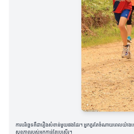
ការបរិច្ឆេទគឺជារឿងសំខាន់មួយផងដែរ។ អ្នកគួរតែចំណាយពេលយ៉ាងទៀងទា
សុខភាពរបស់អ្នកកាន់តែប្រសើរ។