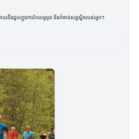
យនឹងជួយក្នុងការកែលម្អមូដ និងកំចាត់សត្វស្ហិចរបស់អ្នក។