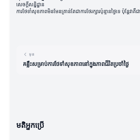
សេចក្តីសន្និដ្ឋាន
ការថែទាំសុខភាពមិនមែនគ្រាន់តែជាការថែរក្សារប៉ុន្មានថ្ងៃទេ ប៉ុន្ត
មុន
គន្លឹះសម្រាប់ការថែទាំសុខភាពនៅក្នុងភាពជីវិតប្រចាំថ្ងៃ
មតិអ្នកប្រើ