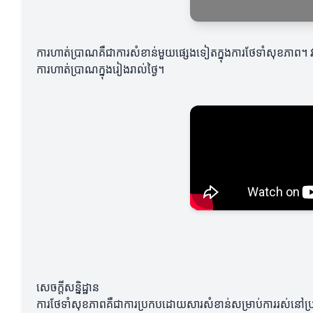
ការហាត់ប្រាណគឺជាការសំខាន់មួយផ្សេងទៀតក្នុងការថែទាំសុខភាព។ វា​ជួ
ការហាត់ប្រាណក្នុងរៀងរាល់ថ្ងៃ។
សេចក្តីសន្និដ្ឋាន
ការថែទាំសុខភាពគឺជាការប្រកបដោយសារសំខាន់សម្រាប់ការរស់នៅប្រកប