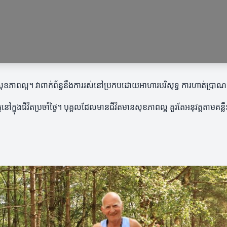
សុខភាពល្អ។ វាពាក់ព័ន្ធនឹងការរស់នៅប្រកបដោយអាហារបរិសុទ្ធ ការហាត់ប្រាណ និ
នៅក្នុងជីវិតប្រចាំថ្ងៃ។ បុគ្គលដែលមានជីវិតមានសុខភាពល្អ គួរតែអនុវត្តតាមគន្