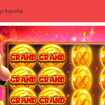
 និងភ្នាល់កីឡា