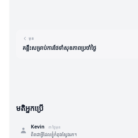
មុន
គន្លឹះសម្រាប់ការថែទាំសុខភាពប្រចាំថ្ងៃ
មតិអ្នកប្រើ
Kevin
៣ ថ្ងៃមុន
ពិតជាអ្វីដែលខ្ញុំកំពុងស្វែងរក។