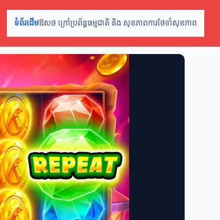
ទំព័រដើម
ឱសថ ក្រៅប្រព័ន្ធ
ធម្មជាតិ និង សុខភាព
ការថែទាំសុខភាព