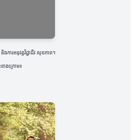
ងការអនុវត្តវិជ្ជាជីវៈសុខភាព។
លឹះខាងក្រោម៖