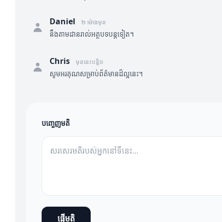
Daniel
២ ម៉ោងមុន
នឹងតាមដានរាល់អត្ថបទបន្តទៀត។
Chris
មុននេះបន្តិច
សូមអរគុណសម្រាប់ព័ត៌មានដ៏ល្អនេះ។
បញ្ចេញមតិ
ផ្ញើមតិ