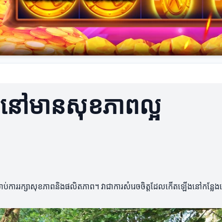
់នៅមានសុខភាពល្អ
ាប់ការរក្សាសុខភាពនិងផលិតភាព។ វាជាការសំរេចចិត្តដែលកើតឡើងនៅកន្លែងធ្វើការ 