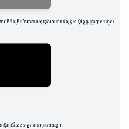
ិនត្រឹមតែជាការអនុវត្តន៍អាហារបរិសុទ្ធទេ ប៉ុន្តែគួរត្រូវបានបញ្ចូល
្វើឲ្យជីវិតរបស់អ្នកមានសុខភាពល្អ។