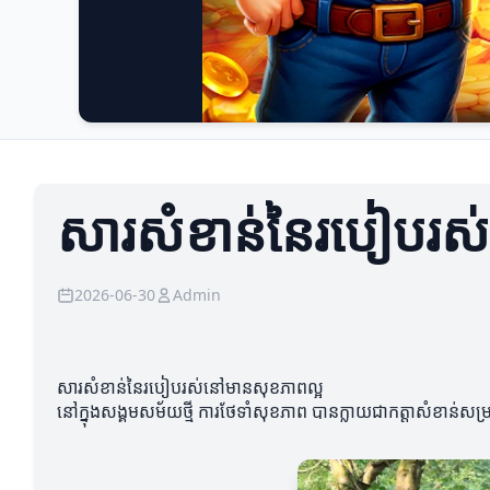
សារសំខាន់នៃរបៀបរស
2026-06-30
Admin
សារសំខាន់នៃរបៀបរស់នៅមានសុខភាពល្អ
នៅក្នុងសង្គមសម័យថ្មី ការថែទាំសុខភាព បានក្លាយជាកត្តាសំខាន់សម្រ