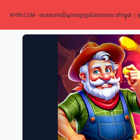
KH99.COM - វេបសាយកាស៊ីណូអនឡាញលំដាប់លេខ១ នៅកម្ពុជា | ស្លុត