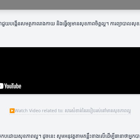
យបង្កើនសមត្ថភាពរាងកាយ និងធ្វើឲ្យមានសុខភាពចិត្តល្អ។ ការព្យាបាលសុខភាពគឺម
▶
Watch Video related to: សារសំខាន់នៃរបៀបរស់នៅមានសុខភាពល្អ
ដោយសុខភាពល្អ។ ដូចនេះ សូមអនុវត្តតាមគន្លឹះខាងលើដើម្បីធានាថាអ្នកបានធ