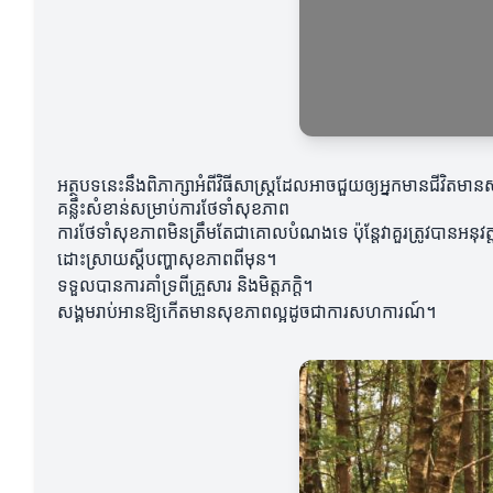
អត្ថបទនេះនឹងពិភាក្សាអំពីវិធីសាស្ត្រដែលអាចជួយឲ្យអ្នកមានជីវិតមាន
គន្លឹះសំខាន់សម្រាប់ការថែទាំសុខភាព
ការថែទាំសុខភាពមិនត្រឹមតែជាគោលបំណងទេ ប៉ុន្តែវាគួរត្រូវបានអនុវត្ត
ដោះស្រាយស្តីបញ្ហាសុខភាពពីមុន។
ទទួលបានការគាំទ្រពីគ្រួសារ និងមិត្តភក្តិ។
សង្គមរាប់អានឱ្យកើតមានសុខភាពល្អដូចជាការសហការណ៍។