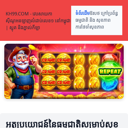
KH99.COM - វេបសាយកា
ទំព័រដើម
ឱសថ ក្រៅប្រព័ន្ធ
ស៊ីណូអនឡាញលំដាប់លេខ១ នៅកម្ពុជា
ធម្មជាតិ និង សុខភាព
| ស្លុត និងភ្នាល់កីឡា
ការថែទាំសុខភាព
អត្ថប្រយោជន៍នៃធម្មជាតិសម្រាប់សុខ