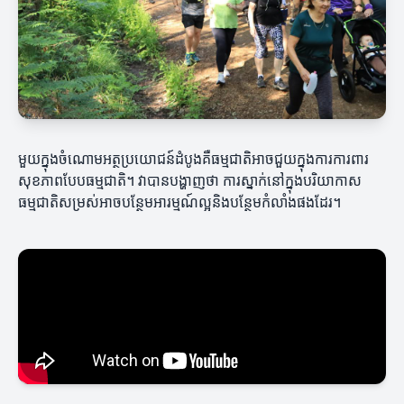
មួយក្នុងចំណោមអត្ថប្រយោជន៍ដំបូងគឺធម្មជាតិអាចជួយក្នុងការការពារ
សុខភាពបែបធម្មជាតិ។ វាបានបង្ហាញថា ការស្នាក់នៅក្នុងបរិយាកាស
ធម្មជាតិសម្រស់អាចបន្ថែមអារម្មណ៍ល្អនិងបន្ថែមកំលាំងផងដែរ។