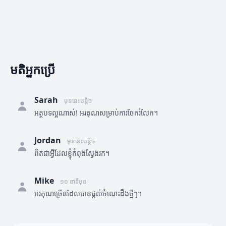
មតិអ្នកប្រើ
Sarah
មុននេះបន្តិច
អត្ថបទល្អណាស់! អរគុណសម្រាប់ការចែករំលែក។
Jordan
មុននេះបន្តិច
ពិតជាអ្វីដែលខ្ញុំកំពុងស្វែងរក។
Mike
១០ នាទីមុន
អរគុណច្រើនដែលបានផ្តល់ចំណេះដឹងថ្មីៗ។