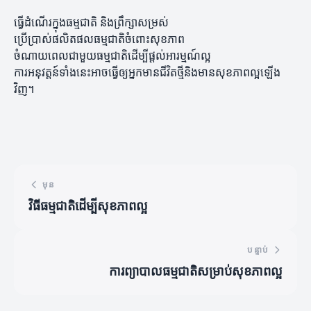
ធ្វើដំណើរក្នុងធម្មជាតិ និងព្រឹក្សាសម្រស់
ប្រើប្រាស់ផលិតផលធម្មជាតិចំពោះសុខភាព
ចំណាយពេលជាមួយធម្មជាតិដើម្បីផ្តល់អារម្មណ៍ល្អ
ការអនុវត្តន៍ទាំងនេះអាចធ្វើឲ្យអ្នកមានជីវិតថ្មីនិងមានសុខភាពល្អឡើង
វិញ។
មុន
វិធីធម្មជាតិដើម្បីសុខភាពល្អ
បន្ទាប់
ការព្យាបាលធម្មជាតិសម្រាប់សុខភាពល្អ