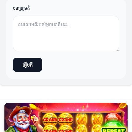
បញ្ចេញមតិ
ផ្ញើមតិ