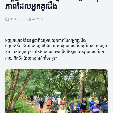
ភាពដែលអ្នកគួរដឹង
2026-06-06
Admin
អត្ថប្រយោជន៍នៃធម្មជាតិសម្រាប់សុខភាពដែលអ្នកគួរដឹង
ធម្មជាតិគឺជាដំណើរការមួយដែលមានអត្ថប្រយោជន៍ជាច្រើនសម្រាប់សុខ
ភាពរបស់មនុស្ស។ នៅក្នុងអត្ថបទនេះយើងនឹងស្គាល់អត្ថប្រយោជន៍រាង
កាយ និងចិត្តដែលធម្មជាតិនាំមកនូវ។