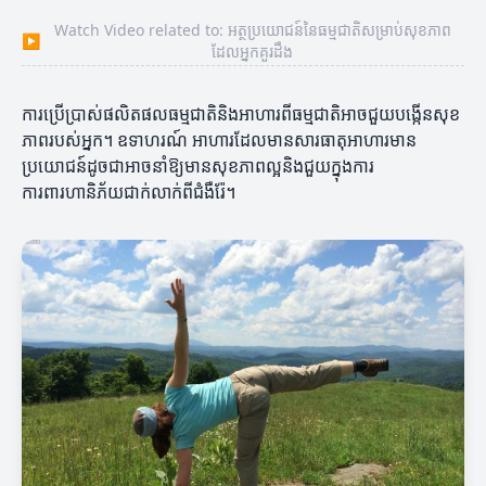
Watch Video related to: អត្ថប្រយោជន៍នៃធម្មជាតិសម្រាប់សុខភាព
▶
ដែលអ្នកគួរដឹង
ការប្រើប្រាស់ផលិតផលធម្មជាតិនិងអាហារពីធម្មជាតិអាចជួយបង្កើនសុខ
ភាពរបស់អ្នក។ ឧទាហរណ៍ អាហារដែលមានសារធាតុអាហារមាន
ប្រយោជន៍ដូចជាអាចនាំឱ្យមានសុខភាពល្អនិងជួយក្នុងការ
ការពារហានិភ័យជាក់លាក់ពីជំងឺរ៉ែ។