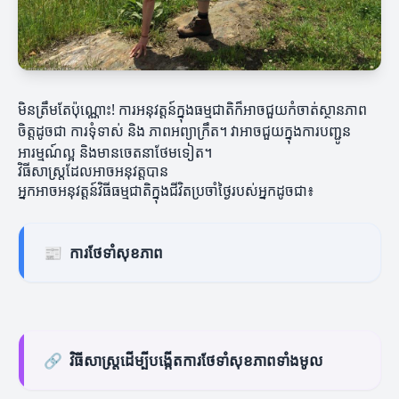
មិនត្រឹមតែប៉ុណ្ណោះ! ការអនុវត្តន៍ក្នុងធម្មជាតិក៏អាចជួយកំចាត់ស្ថានភាព
ចិត្តដូចជា ការទុំទាស់ និង ភាពអព្យាក្រឹត។ វាអាចជួយក្នុងការបញ្ជូន
អារម្មណ៍ល្អ និងមានចេតនាថែមទៀត។
វិធីសាស្រ្តដែលអាចអនុវត្តបាន
អ្នកអាចអនុវត្តន៍វិធីធម្មជាតិក្នុងជីវិតប្រចាំថ្ងៃរបស់អ្នកដូចជា៖
📰
ការថែទាំសុខភាព
🔗
វិធីសាស្រ្តដើម្បីបង្កើតការថែទាំសុខភាពទាំងមូល