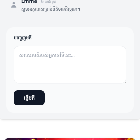
Emma
២ ម៉ោងមុន
សូមអរគុណសម្រាប់ព័ត៌មានដ៏ល្អនេះ។
បញ្ចេញមតិ
ផ្ញើមតិ