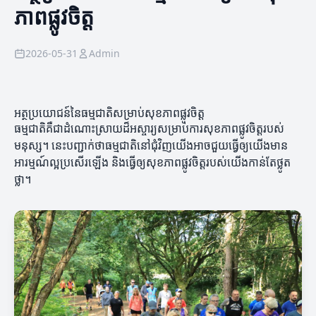
ភាពផ្លូវចិត្ត
2026-05-31
Admin
អត្ថប្រយោជន៍នៃធម្មជាតិសម្រាប់សុខភាពផ្លូវចិត្ត
ធម្មជាតិគឺជាដំណោះស្រាយដ៏អស្ចារ្យសម្រាប់ការសុខភាពផ្លូវចិត្តរបស់
មនុស្ស។ នេះបញ្ជាក់ថាធម្មជាតិនៅជុំវិញយើងអាចជួយធ្វើឲ្យយើងមាន
អារម្មណ៍ល្អប្រសើរឡើង និងធ្វើឲ្យសុខភាពផ្លូវចិត្តរបស់យើងកាន់តែថ្លូត
ថ្លា។