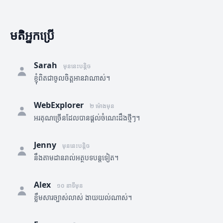
មតិអ្នកប្រើ
Sarah
មុននេះបន្តិច
ខ្ញុំពិតជាចូលចិត្តអានវាណាស់។
WebExplorer
២ ម៉ោងមុន
អរគុណច្រើនដែលបានផ្តល់ចំណេះដឹងថ្មីៗ។
Jenny
មុននេះបន្តិច
នឹងតាមដានរាល់អត្ថបទបន្តទៀត។
Alex
១០ នាទីមុន
ខ្លឹមសារច្បាស់លាស់ ងាយយល់ណាស់។