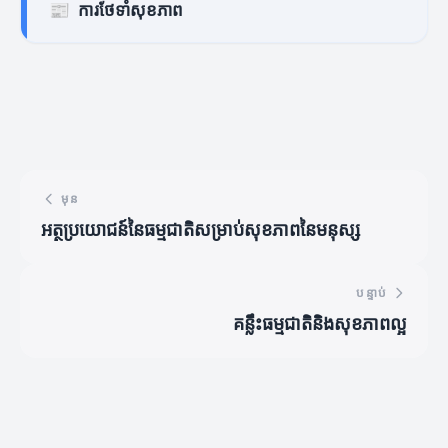
📰
ការថែទាំសុខភាព
មុន
អត្ថប្រយោជន៍នៃធម្មជាតិសម្រាប់សុខភាពនៃមនុស្ស
បន្ទាប់
គន្លឹះធម្មជាតិនិងសុខភាពល្អ