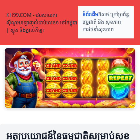
KH99.COM - វេបសាយកា
ទំព័រដើម
ឱសថ ក្រៅប្រព័ន្ធ
ស៊ីណូអនឡាញលំដាប់លេខ១ នៅកម្ពុជា
ធម្មជាតិ និង សុខភាព
| ស្លុត និងភ្នាល់កីឡា
ការថែទាំសុខភាព
អត្ថប្រយោជន៍នៃធម្មជាតិសម្រាប់សុខ