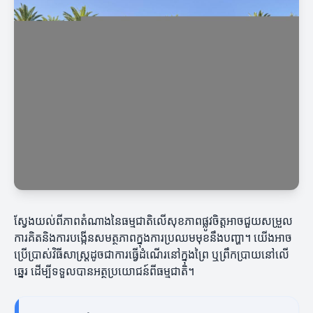
ស្វែងយល់ពីភាពតំណាងនៃធម្មជាតិលើសុខភាពផ្លូវចិត្តអាចជួយសម្រួល
ការគិតនិងការបង្កើនសមត្ថភាពក្នុងការប្រឈមមុខនឹងបញ្ហា។ យើងអាច
ប្រើប្រាស់វិធីសាស្រ្តដូចជាការធ្វើដំណើរនៅក្នុងព្រៃ ឬព្រឹកប្រាយនៅលើ
ឆ្នេរ ដើម្បីទទួលបានអត្ថប្រយោជន៍ពីធម្មជាតិ។