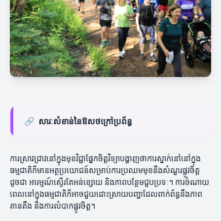
🔗
សារៈសំខាន់នៃឱសថក្រៅប្រព័ន្ធ
ការស្រាវជ្រាវនៅក្នុងមុខវិជ្ជាផ្នែកចិត្តវិទ្យាបង្ហាញថាការស្នាក់នៅនៅក្នុង
ធម្មជាតិក៏មានអត្ថប្រយោជន៍សម្រាប់ការប្រឈមមុខនឹងសំណួរផ្លូវចិត្ត
ដូចជា អារម្មណ៍ស្ទើរតែអន់ខ្សោយ និងភាពបន្ថែមជួបប្រទៈ។ ការចំណាយ
ពេលនៅក្នុងធម្មជាតិក៏អាចជួយដោះស្រាយបញ្ហាដែលពាក់ព័ន្ធនឹងភាព
តានតឹង និងការលំបាកផ្លូវចិត្ត។