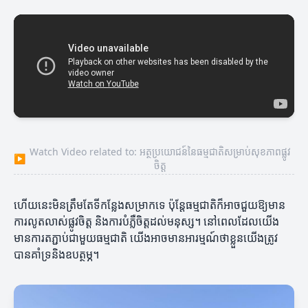
Watch Video related to: អត្ថប្រយោជន៍នៃធម្មជាតិសម្រាប់សុខភាពផ្លូវ
▶
ចិត្ត
ហើយនេះមិនត្រឹមតែទីកន្លែងសម្រាកទេ ប៉ុន្តែធម្មជាតិក៏អាចជួយឱ្យមាន
ការលូតលាស់ផ្លូវចិត្ត និងការបំភ្លឺចិត្តដល់មនុស្ស។ នៅពេលដែលយើង
មានការតភ្ជាប់ជាមួយធម្មជាតិ យើងអាចមានអារម្មណ៍ថាខ្លួនយើងត្រូវ
បានគាំទ្រនិងឧបត្ថម្ភ។