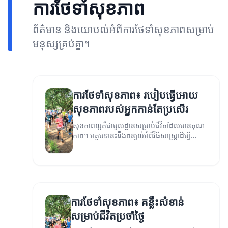
ការថែទាំសុខភាព
ព័ត៌មាន និងយោបល់អំពីការថែទាំសុខភាពសម្រាប់
មនុស្សគ្រប់គ្នា។
ការថែទាំសុខភាព៖ របៀបធ្វើអោយ
សុខភាពរបស់អ្នកកាន់តែប្រសើរ
សុខភាពល្អគឺជាមូលដ្ឋានសម្រាប់ជីវិតដែលមានគុណ
ភាព។ អត្ថបទនេះនឹងពន្យល់អំពីវិធីសាស្ត្រដើម្បី
ថែរក្សាសុខភាពរបស់អ្នក។
ការថែទាំសុខភាព៖ គន្លឹះសំខាន់
សម្រាប់ជីវិតប្រចាំថ្ងៃ