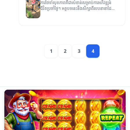
ការថែទាំសុខភាពគឺជាសំខាន់សម្រាប់ការអភិវឌ្ឍន៍
ជីវិតប្រចាំថ្ងៃ។ អត្ថបទនេះនឹងសិក្សាពីរបបនានាដែល
អាចជួយសម្រួលសុខភាពរបស់អ្នក។
1
2
3
4