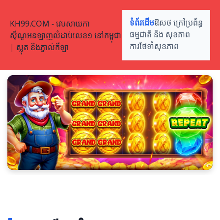
KH99.COM - វេបសាយកា
ទំព័រដើម
ឱសថ ក្រៅប្រព័ន្ធ
ស៊ីណូអនឡាញលំដាប់លេខ១ នៅកម្ពុជា
ធម្មជាតិ និង សុខភាព
| ស្លុត និងភ្នាល់កីឡា
ការថែទាំសុខភាព