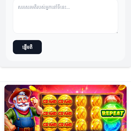
ផ្ញើមតិ