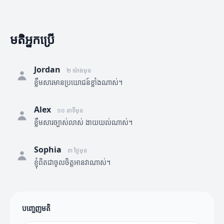
មតិអ្នកប្រើ
Jordan
២ ម៉ោងមុន
ខ្លឹមសារមានប្រយោជន៍ខ្លាំងណាស់។
Alex
១០ នាទីមុន
ខ្លឹមសារច្បាស់លាស់ ងាយយល់ណាស់។
Sophia
៣ ថ្ងៃមុន
ខ្ញុំពិតជាចូលចិត្តអានវាណាស់។
បញ្ចេញមតិ