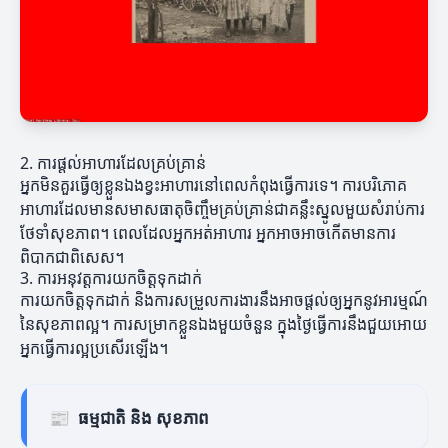
2. ការផ្តល់អាហារដែលគ្រប់គ្រាន់
អ្នកមិនគួរធ្វើឲ្យខ្លួនឯងខ្វះអាហារនៅពេលកំពុងធ្វើការទេ។ ការបរិភោគ
អាហារដែលមានសមាសធាតុចិញ្ចឹមគ្រប់គ្រាន់ជាគន្លឹះស្នូលមួយសំរាប់ការ
ថែទាំសុខភាព។ ពេលដែលអ្នកអត់អាហារ អ្នកអាចអាចកើតមានការ
ពិបាកជាពិសេស។
3. ការអនុវត្តការយកចិត្តទុកដាក់
ការយកចិត្តទុកដាក់ និងការសម្រួលការងារនឹងអាចផ្តល់ឲ្យអ្នកនូវអារម្មណ៍
នៃសុខភាពល្អ។ ការសម្រាកខ្លួនឯងមួយចំនួន ក្នុងថ្ងៃធ្វើការនឹងជួយអោយ
អ្នកធ្វើការល្អប្រសើរឡើង។
📰
ធម្មជាតិ និង សុខភាព