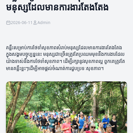
មនុស្សដែលមានការងារតែងតែង
2026-06-11
Admin
គន្លឹះសម្រាប់ការថែទាំសុខភាពសំរាប់មនុស្សដែលមានការងារតែងតែង
ក្នុងសង្គមបច្ចុប្បន្ននេះ មនុស្សជាច្រើនត្រូវតែប្រឈមមុខនឹងការងារដែល
យ៉ាងទាស់នឹងការថែទាំសុខភាព។ ដើម្បីរក្សានូវសុខភាពល្អ ពួកគេត្រូវតែ
មានគន្លឹះខ្លះៗដើម្បីអាចផ្តល់ចំណាត់ការជួបប្រទៈសុខភាព។