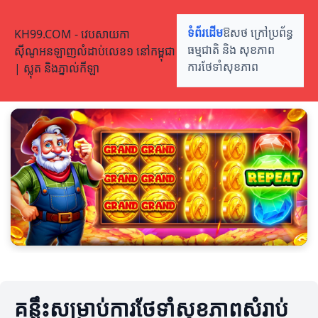
KH99.COM - វេបសាយកា
ទំព័រដើម
ឱសថ ក្រៅប្រព័ន្ធ
ស៊ីណូអនឡាញលំដាប់លេខ១ នៅកម្ពុជា
ធម្មជាតិ និង សុខភាព
| ស្លុត និងភ្នាល់កីឡា
ការថែទាំសុខភាព
គន្លឹះសម្រាប់ការថែទាំសុខភាពសំរាប់