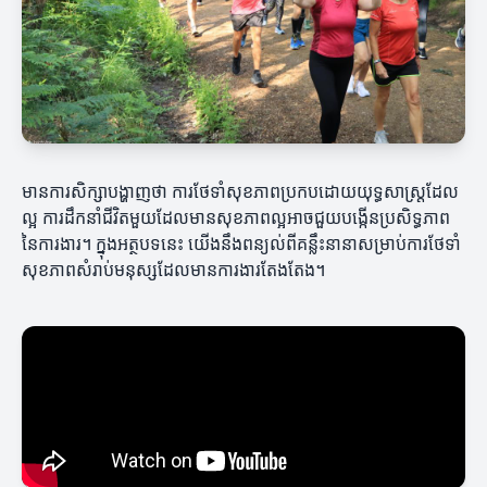
មានការសិក្សាបង្ហាញថា ការថែទាំសុខភាពប្រកបដោយយុទ្ធសាស្ត្រដែល
ល្អ ការដឹកនាំជីវិតមួយដែលមានសុខភាពល្អអាចជួយបង្កើនប្រសិទ្ធភាព
នៃការងារ។ ក្នុងអត្ថបទនេះ យើងនឹងពន្យល់ពីគន្លឹះនានាសម្រាប់ការថែទាំ
សុខភាពសំរាប់មនុស្សដែលមានការងារតែងតែង។