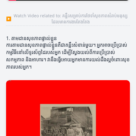
Watch Video related to: គន្លឹះសម្រាប់ការថែទាំសុខភាពសំរាប់មនុស្ស
▶
ដែលមានការងារតែងតែង
1. តាមដានសុខភាពផ្ទាល់ខ្លួន
ការតាមដានសុខភាពផ្ទាល់ខ្លួនគឺជាគន្លឹះសំខាន់មួយ។ អ្នកអាចប្រើប្រាស់
កម្មវិធីនៅលើទូរស័ព្ទដៃរបស់អ្នក ដើម្បីស្វែងយល់ពីការប្រើប្រាស់
សកម្មភាព និងអាហារ។ វានឹងធ្វើអោយអ្នកមានការយល់ដឹងល្អចំពោះសុខ
ភាពរបស់អ្នក។