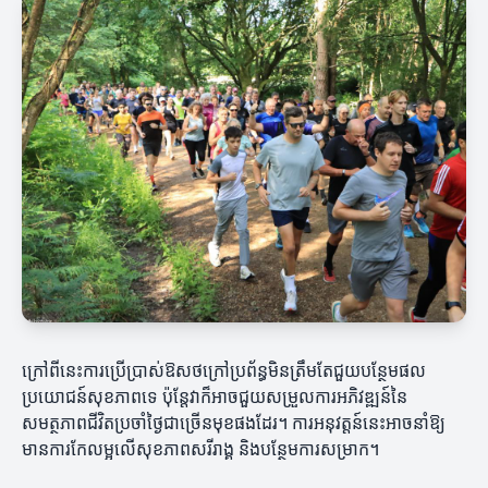
ក្រៅពីនេះការប្រើប្រាស់ឱសថក្រៅប្រព័ន្ធមិនត្រឹមតែជួយបន្ថែមផល
ប្រយោជន៍សុខភាពទេ ប៉ុន្តែវាក៏អាចជួយសម្រួលការអភិវឌ្ឍន៍នៃ
សមត្ថភាពជីវិតប្រចាំថ្ងៃជាច្រើនមុខផងដែរ។ ការអនុវត្តន៍នេះអាចនាំឱ្យ
មានការកែលម្អលើសុខភាពសរីរាង្គ និងបន្ថែមការសម្រាក។