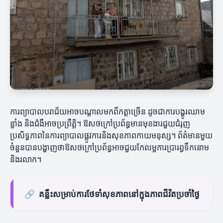
ការព្យាបាលបរាជ័យអាចបណ្តាលមកពីកត្តាច្រើន ដូចជាការបង្ហូរឈាម
ខ្លាំង និងជំងឺអាចប្រព្រឹត្តិ។ ឱសថក្រៅប្រព័ន្ធមានមុខងារជួយជំរុញ
ប្រសិទ្ធភាពនៃការព្យាបាលផ្លូវការនិងសុខភាពកាយមនុស្ស។ ព័ត៌មានមួយ
ចំនួនបានបង្ហាញថាឱសថក្រៅប្រព័ន្ធអាចជួយកែលម្អការប្រារព្ធទឹកនោម
និងរលាក។
🔗
គន្លឹះសម្រាប់ការថែទាំសុខភាពនៅក្នុងភាពជីវិតប្រចាំថ្ងៃ