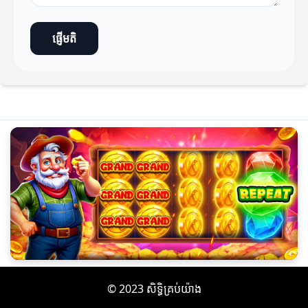
ផ្ញើមតិ
© 2023 សិទ្ធិគ្រប់យ៉ាង