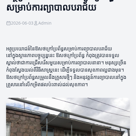
សម្រាប់ការព្យាបាលបរាជ័យ
2026-06-03
Admin
អត្ថប្រយោជន៍នៃឱសថក្រៅប្រព័ន្ធសម្រាប់ការព្យាបាលបរាជ័យ
នៅក្នុងស្ថានភាពបច្ចុប្បន្ននេះ ឱសថក្រៅប្រព័ន្ធ កំពុងត្រូវបានទទួល
ស្គាល់ថាជាការជ្រើសរើសមួយសម្រាប់ការព្យាបាលនានា។ មនុស្សច្រើន
កំពុងស្វែងយល់ពីវិធីសាស្ត្រនេះ ដើម្បីទទួលបានសុខភាពល្អជាងមុន។
ឱសថក្រៅប្រព័ន្ធសម្រួលនឹងគ្រួសារថ្មីៗ និងអនុវត្តន៍ការព្យាបាលនៅក្នុង
គ្រួសារនៅលើកម្រិតផលប៉ះពាល់ដល់សុខភាព។