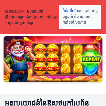
KH99.COM - វេបសាយកា
ទំព័រដើម
ឱសថ ក្រៅប្រព័ន្ធ
ស៊ីណូអនឡាញលំដាប់លេខ១ នៅកម្ពុជា
ធម្មជាតិ និង សុខភាព
| ស្លុត និងភ្នាល់កីឡា
ការថែទាំសុខភាព
អត្ថប្រយោជន៍នៃឱសថក្រៅប្រព័ន្ធ