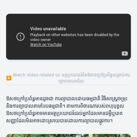
Watch Video related to: អត្ថប្រយោជន៍នៃឱសថក្រៅប្រព័ន្ធសម្រាប់ការ
▶
ព្យាបាលបរាជ័យ
ឱសថក្រៅប្រព័ន្ធមានដូចជា ការព្យាបាលដោយធម្មជាតិ វិធីសាស្ត្រចម្រុះ
និងការព្យាបាលតាមបែបធម្មជាតិ។ តាមការពិចារណារបស់ពហុបុគ្គល
ឱសថក្រៅប្រព័ន្ធអាចមានអត្ថប្រយោជន៍ដល់អ្នកដែលមានជម្ងឺឬរោគ
សញ្ញាដែលមិនអាចដោះស្រាយបានដោយការព្យាបាលផ្លូវការ។