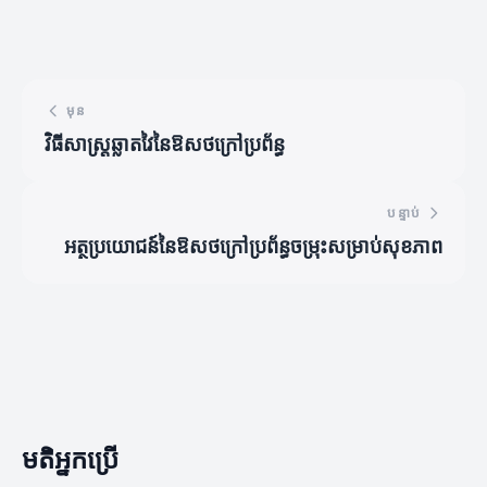
មុន
វិធីសាស្ត្រឆ្លាតវៃនៃឱសថក្រៅប្រព័ន្ធ
បន្ទាប់
អត្ថប្រយោជន៍នៃឱសថក្រៅប្រព័ន្ធចម្រុះសម្រាប់សុខភាព
មតិអ្នកប្រើ