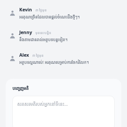
Kevin
៣ ថ្ងៃមុន
អរគុណច្រើនដែលបានផ្តល់ចំណេះដឹងថ្មីៗ។
Jenny
មុននេះបន្តិច
នឹងតាមដានរាល់អត្ថបទបន្តទៀត។
Alex
៣ ថ្ងៃមុន
អត្ថបទល្អណាស់! អរគុណសម្រាប់ការចែករំលែក។
បញ្ចេញមតិ